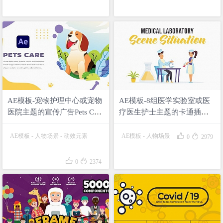
AE模板-宠物护理中心或宠物
AE模板-8组医学实验室或医
医院主题的宣传广告Pets Care
疗医生护士主题的卡通插画
and Veterinarian
场景动画Medical laboratory –
Scene Situation


AE模板
-
人物场景
-
动效元素
AE模板
-
人物场景
0
2979


0
2374