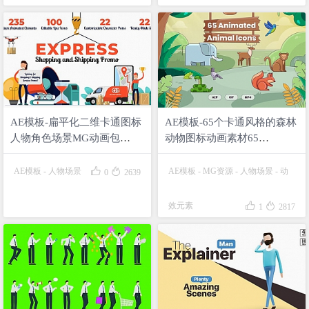
AE模板-扁平化二维卡通图标
AE模板-65个卡通风格的森林
人物角色场景MG动画包
动物图标动画素材65
Express Shopping & Shipping
Animated Animal Icons
Promo


AE模板
-
人物场景
AE模板
-
MG资源
-
人物场景
-
动
0
2639


效元素
1
2817