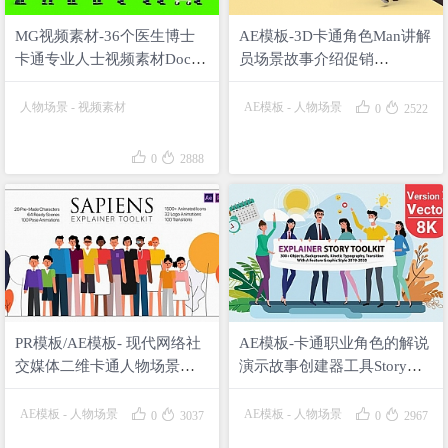
MG视频素材-36个医生博士
AE模板-3D卡通角色Man讲解
卡通专业人士视频素材Doctor
员场景故事介绍促销
Animations
The_Explainer_Man


人物场景
-
视频素材
AE模板
-
人物场景
0
2522


0
2888
PR模板/AE模板- 现代网络社
AE模板-卡通职业角色的解说
交媒体二维卡通人物场景介
演示故事创建器工具Story
绍展示动画包 Sapiens
Maker Explainer Toolkit V2
Explainer Toolkit




AE模板
-
人物场景
AE模板
-
人物场景
0
3037
0
2967