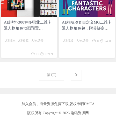
AE脚本-300种多职业二维卡
AE模板-9套自定义MG二维卡
通人物角色动画预置
通人物角色包，附带绑定动
PremiumBuilder Characters
作控制生成器 Fantastic
Characters


AE脚本
-
AE资源
-
人物场景
AE模板
-
人物场景
0
2480


15
16989
第
1
页
加入会员
，海量资源免费下载|
版权申明DMCA
版权所有 Copyright © 2026 趣猫资源网