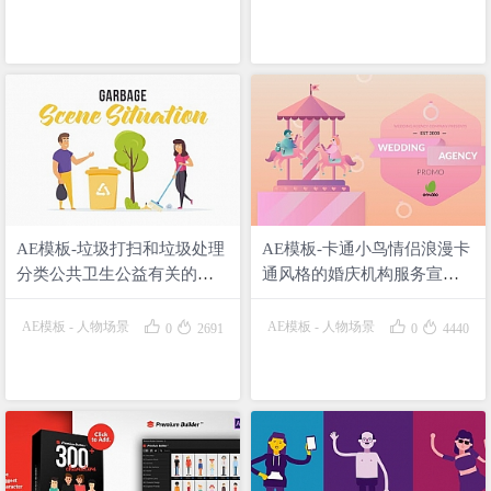
AE模板-垃圾打扫和垃圾处理
AE模板-卡通小鸟情侣浪漫卡
分类公共卫生公益有关的卡
通风格的婚庆机构服务宣传
通场景插画动画Garbage –
MG动画Wedding Agency
Scene Situation
Promo




AE模板
-
人物场景
AE模板
-
人物场景
0
2691
0
4440