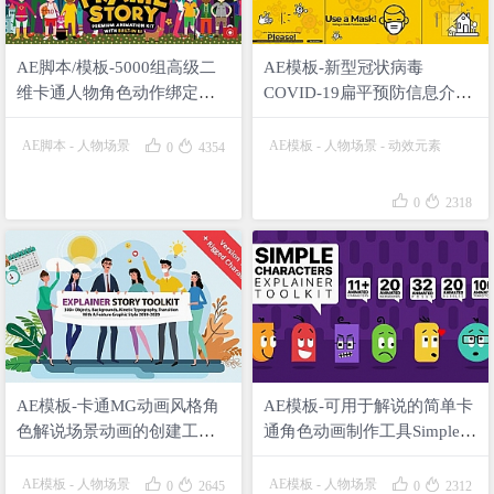
AE脚本/模板-5000组高级二
AE模板-新型冠状病毒
维卡通人物角色动作绑定服
COVID-19扁平预防信息介绍
饰搭配场景MG动画工具包
动画Coronavirus Info
FrameStory


AE脚本
-
人物场景
AE模板
-
人物场景
-
动效元素
0
4354


0
2318
AE模板-卡通MG动画风格角
AE模板-可用于解说的简单卡
色解说场景动画的创建工具
通角色动画制作工具Simple
包Story Maker Explainer
Characters Explainer Toolkit
Toolkit




AE模板
-
人物场景
AE模板
-
人物场景
0
2645
0
2312