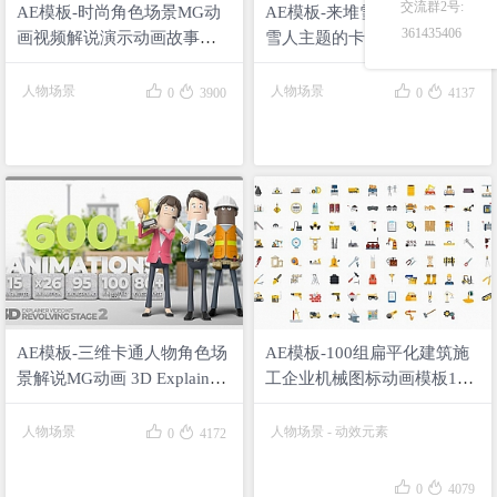
交流群2号:
AE模板-时尚角色场景MG动
AE模板-来堆雪人吧！8组堆
361435406
画视频解说演示动画故事创
雪人主题的卡通插画场景动
建器工具Story Maker
画Building snowman – Scene
Explainer Toolkit
Situation




人物场景
人物场景
0
3900
0
4137
AE模板-三维卡通人物角色场
AE模板-100组扁平化建筑施
景解说MG动画 3D Explainer
工企业机械图标动画模板100
Video Kit Revolving Stage 2
Construction & Industrial
Icons


人物场景
人物场景
-
动效元素
0
4172


0
4079