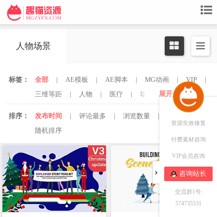
人物场景
标签：
全部
|
AE模板
|
AE脚本
|
MG动画
|
VIP
|
展开
三维等距
|
人物
|
医疗
|
场景
|
小元素
|
扁平化
|
手绘
|
插件
|
故事版
|
教程
|
排序：
发布时间
|
评论最多
|
浏览数量
|
点赞最多
|
模板
|
素材
|
线条风
资源失效修复
随机排序
付费素材咨询
VIP会员咨询
正在为您加载新内容
咨询站长
交流群1号:
574735531