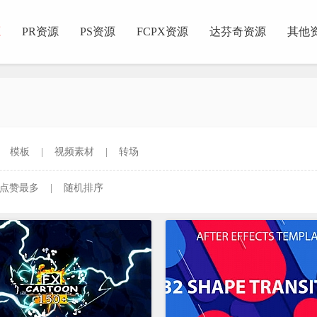
源
PR资源
PS资源
FCPX资源
达芬奇资源
其他
|
模板
|
视频素材
|
转场
点赞最多
|
随机排序
正在为您加载新内容