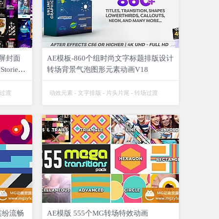
竖屏封面
AE模板-860个组时尚文字标题排版设计
ories
转场背景气泡图形元素动画V18
过渡
动效元素
-
文字排版
-
片头片尾
-
转场过渡



3
4950
13
5670
道缤纷流畅
AE模版 555个MG转场特效动画