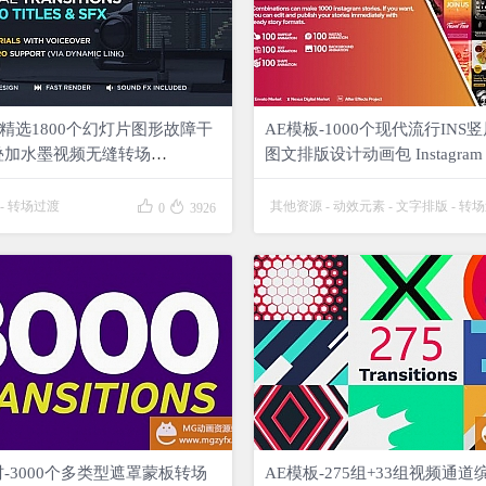
-精选1800个幻灯片图形故障干
AE模板-1000个现代流行INS
叠加水墨视频无缝转场
图文排版设计动画包 Instagram St
ns
Pack


-
转场过渡
其他资源
-
动效元素
-
文字排版
-
转场
0
3926

1
-3000个多类型遮罩蒙板转场
AE模板-275组+33组视频通