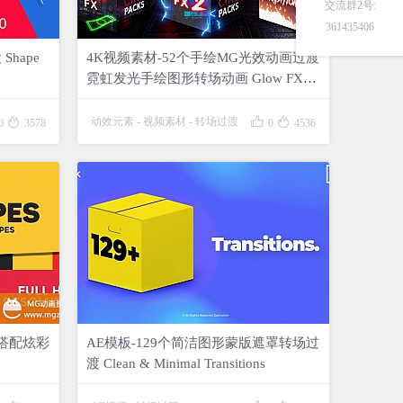
交流群2号:
361435406
hape
4K视频素材-52个手绘MG光效动画过渡
霓虹发光手绘图形转场动画 Glow FX
Transitions



动效元素
-
视频素材
-
转场过渡
0
3578
0
4536
果搭配炫彩
AE模板-129个简洁图形蒙版遮罩转场过
渡 Clean & Minimal Transitions