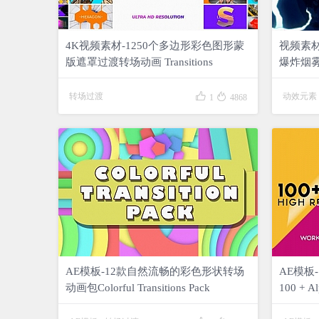
4K视频素材-1250个多边形彩色图形蒙
视频素材
版遮罩过渡转场动画 Transitions
爆炸烟雾火


转场过渡
动效元素
1
4868
AE模板-12款自然流畅的彩色形状转场
AE模板
动画包Colorful Transitions Pack
100 + Al