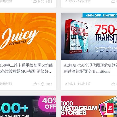



转场过渡
AE模板
-
转场过渡
0
3438
-150种二维卡通手绘烟雾火焰能
AE模板-750个现代图形蒙板
线条过渡标题MG动画+渲染好的
割过渡转场预设 Transitions
Juicy Elements



转场过渡
AE模板
-
转场过渡
1
3812