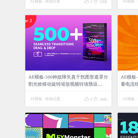


AE模板
-
转场过渡
AE模板
-
0
3308
AE模板-500种故障失真干扰图形遮罩分
AE模板
割光效移动旋转缩放视频转场预设
量电流
Transitions V2
MOV视频 


AE模板
-
转场过渡
AE模板
-
0
3600