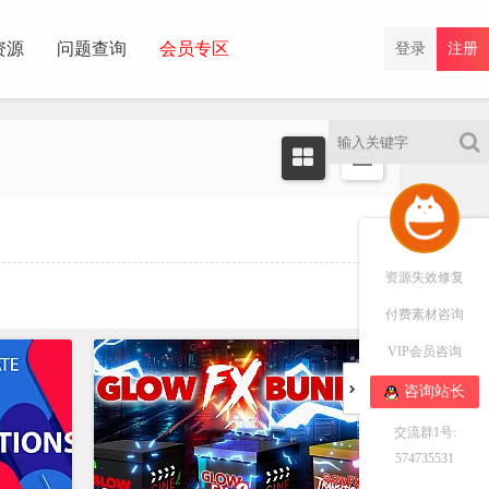
资源
问题查询
会员专区
登录
注册
资源失效修复
付费素材咨询
VIP会员咨询
咨询站长
交流群1号:
574735531