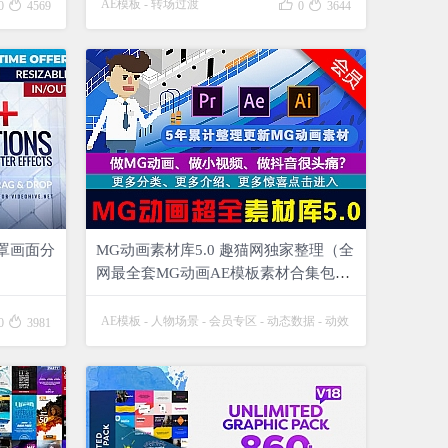



AE模板
-
转场过渡
0
4569
0
3644
遮罩画面分
MG动画素材库5.0 趣猫网独家整理（全
网最全套MG动画AE模板素材合集包套
装）MG动画素材合集商务企业扁平化
卡通人物场景短视频热门AE模板包

AE模板
-
人物场景
-
会员专区
-
动态数据
-
动效
0
3981
元素
-
文字排版
-
片头片尾
-
转场过渡


25
13197