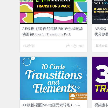
AE模板-12款自然流畅的彩色形状转场
AE模板
动画包Colorful Transitions Pack
扰分割
Transitio


转场过渡
其他资源
0
3942
AE模板-圆圈MG动画元素转场 Circle
视频素材