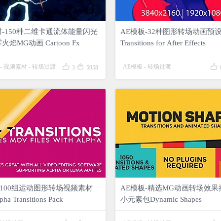
-150种二维卡通流体能量闪光
AE模板-32种图形转场动画预设 S
焰MG动画 Cartoon Fx
Transitions for After Effects



-
视频素材
-
转场过渡
AE模板
-
转场过渡
3
5958
-100组运动图形转场视频素材
AE模板-精选MG动画转场效
pha Transitions Pack
小元素包Dynamic Shapes