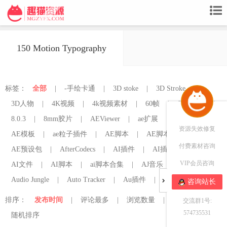
150 Motion Typography
标签：
全部
|
-手绘卡通
|
3D stoke
|
3D Stroke
|
3D人物
|
4K视频
|
4k视频素材
|
60帧
|
60帧补帧
|
8.0.3
|
8mm胶片
|
AEViewer
|
ae扩展
|
AE插件
|
资源失效修复
AE模板
|
ae粒子插件
|
AE脚本
|
AE脚本管理器
|
付费素材咨询
AE预设包
|
AfterCodecs
|
AI插件
|
AI插件脚本
|
VIP会员咨询
AI文件
|
AI脚本
|
ai脚本合集
|
AJ音乐
|
AtomX
|
Audio Jungle
|
Auto Tracker
|
Au插件
|
Au插件mac
咨询站长
排序：
发布时间
|
评论最多
|
浏览数量
|
点赞最多
|
交流群1号:
574735531
随机排序