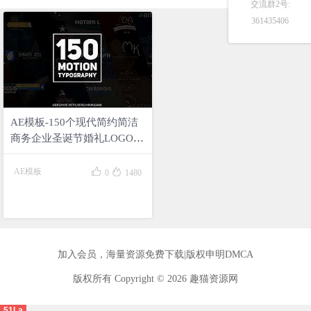
交流群2号:
361435406
正在为您加载新内容
AE模板-150个现代简约简洁
商务企业圣诞节婚礼LOGO字
幕条文字标题动画150 Motion
Typography


AE模板
0
1480
加入会员
，海量资源免费下载|
版权申明DMCA
版权所有 Copyright © 2026 趣猫资源网
51La