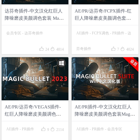
达芬奇插件-中文汉化红巨人
AE/PR/达芬奇/FCPX插件-红
降噪磨皮美颜调色套装 Magic
巨人降噪磨皮美颜调色套装
Bullet v2023.2.1
Magic Bullet v2023.2.1
Looks/Colorista/Mojo
Looks/Colorista/Mojo Mac苹
会员专区
-
达芬奇插件
AE插件
-
FCPX调色
-
PR插件
-
达
果版 持M1/M2




芬奇插件
24
4814
7
4024
AE/PR/达芬奇/VEGAS插件-
AE/PR插件-中文汉化红巨人
红巨人降噪磨皮美颜调色套
降噪磨皮美颜调色套装Magic
装 Magic Bullet Suite
Bullet v2023.1.0 仅支持WIN
v2023.2.0 Win 含
系统 含


AE插件
-
PR插件
AE插件
-
PR插件
-
会员专区
9
2114
Looks/Colorista/Mojo
Looks/Denoiser/Cosmo II等