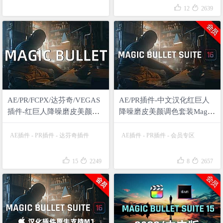


12
2639
AE/PR/FCPX/达芬奇/VEGAS
AE/PR插件-中文汉化红巨人
插件-红巨人降噪磨皮美颜调
降噪磨皮美颜调色套装Magic
色套装Magic Bullet Suite
Bullet v16.1.0 仅支持WIN系
v2023.1.0 Win
统 含Looks/Denoiser/Cosmo
AE插件
-
PR插件
-
达芬奇插件
AE插件
-
PR插件
-
会员专区
Looks/Colorista/Mojo
II等




15
2249
8
2657