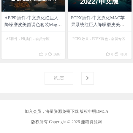
AE/PR插件-中文汉化红巨人
FCPX插件-中文汉化MAC苹
降噪磨皮美颜调色套装Magic
果系统红巨人降噪磨皮美颜
Bullet v16.1.0 汉化包支持原
调色插件套装 Magic Bullet
生M1 无需转译 包含
Suite v15.0.0 附带详细安装教
AE插件
-
PR插件
-
会员专区
FCPX效果
-
FCPX调色
-
会员专区
Looks/Denoiser/Cosmo II等
程




0
3607
0
4180
第
1
页
加入会员
，海量资源免费下载|
版权申明DMCA
版权所有 Copyright © 2026 趣猫资源网