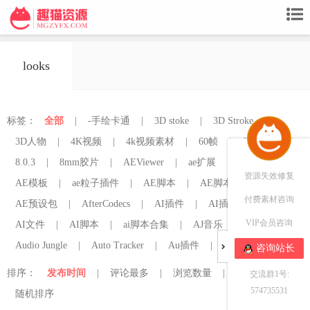
looks
标签：
全部
|
-手绘卡通
|
3D stoke
|
3D Stroke
|
3D人物
|
4K视频
|
4k视频素材
|
60帧
|
60帧补帧
|
8.0.3
|
8mm胶片
|
AEViewer
|
ae扩展
|
AE插件
|
资源失效修复
AE模板
|
ae粒子插件
|
AE脚本
|
AE脚本管理器
|
付费素材咨询
AE预设包
|
AfterCodecs
|
AI插件
|
AI插件脚本
|
VIP会员咨询
AI文件
|
AI脚本
|
ai脚本合集
|
AJ音乐
|
AtomX
|
Audio Jungle
|
Auto Tracker
|
Au插件
|
Au插件mac
咨询站长
排序：
发布时间
|
评论最多
|
浏览数量
|
点赞最多
|
交流群1号:
574735531
随机排序