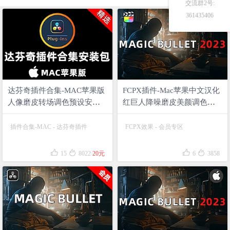
交流群2号:
361435406
正在为您加载新内容
达芬奇插件合集-MAC苹果版
FCPX插件-Mac苹果中文汉化
人像磨皮转场调色预设安装
红巨人降噪磨皮美颜调色
包 含红巨人宇宙套装
MBS Magic Bullet Suite
Universe/调色降噪Looks/多机
2023.2.1
插件合集-MAC
-
达芬奇插件
FCPX效果
-
会员专区
位对齐PluralEyes/BCC/蓝宝石
Sapphire等 兼容苹果




15
8022
20元
6
3858
M1/M2/M3+Intel芯片