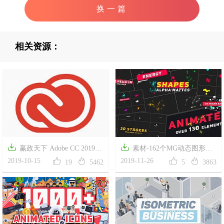
换一篇
相关资源：


赢政天下 Adobe CC 2019
素材-162个MG动态图形动




大师版全套 v10.1 Win系统
2019-10-15
画视频素材带预览文件 144
2019-11-26
19
5462
5
3863
Animated Elements+Shapes