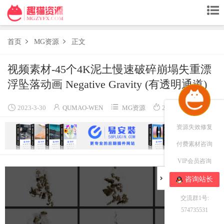
首页
MG资源
正文


视频素材-45个4K泥土慢速破碎崩塌失重漂
浮坠落动画 Negative Gravity (有透明通道)




2023-3-30
QUMAO-WEN
MG资源
2492
资源失效修复
付费素材咨询
VIP会员咨询
咨询站长
交流群1号:
574735531