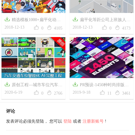


精选模板1000+扁平化动态
扁平化等距公司上班族人物




ICON图标MG动画
2018-12-13
场景MG动画 Business Isometric
2018-12-13
0
4105
0
4173


原创工程—城市车位汽车交
PR预设-1450种时尚排版包




通合作人物智能手机化完整项
2020-6-19
装LOGO标题字幕条转场背景
2019-9-18
0
2766
11
3461
目AE工程
图形元素动画V3
评论
发表评论必须先登陆， 您可以
登陆
或者
注册新账号
!