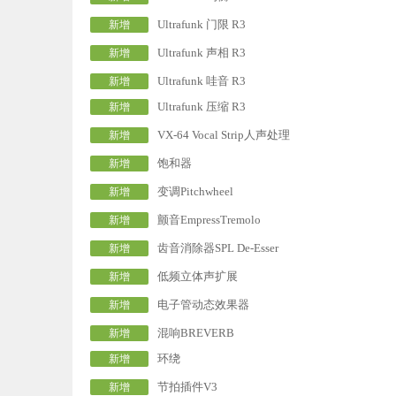
Ultrafunk 门限 R3
新增
Ultrafunk 声相 R3
新增
Ultrafunk 哇音 R3
新增
Ultrafunk 压缩 R3
新增
VX-64 Vocal Strip人声处理
新增
饱和器
新增
变调Pitchwheel
新增
颤音EmpressTremolo
新增
齿音消除器SPL De-Esser
新增
低频立体声扩展
新增
电子管动态效果器
新增
混响BREVERB
新增
环绕
新增
节拍插件V3
新增