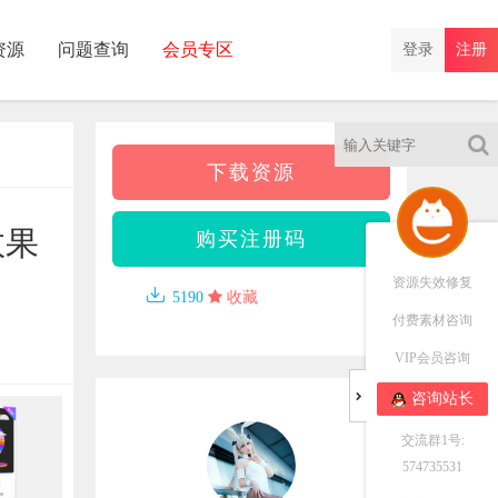
资源
问题查询
会员专区
登录
注册
下载资源
效果
购买注册码
资源失效修复

5190
收藏
付费素材咨询
VIP会员咨询
咨询站长
交流群1号:
574735531