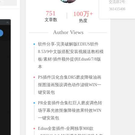
交流群2号:
361435406
751
100万+
文章数
热度
Author Views
软件分享-完美破解版EDIUS软件
8.53/9中文版搭配安装视频送教程模
板/素材/插件额外提供Edius6/7/8版
本
PS插件汉化合集DR5磨皮降噪油画
抠图漫画预设调色动作滤镜WIN一
键安装包
PR全套插件合集红巨人磨皮调色转
场字幕光效抠像降噪效果特效WIN
一键安装包
Edius全套插件-全网独享900款