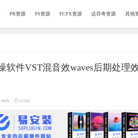
源
PR资源
PS资源
FCPX资源
达芬奇资源
其他
软件VST混音效waves后期处理

WIN
62089