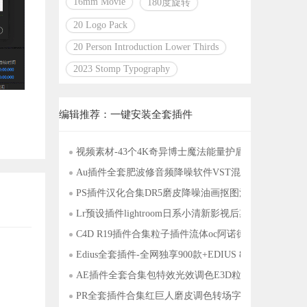
16mm Movie
180度旋转
20 Logo Pack
20 Person Introduction Lower Thirds
2023 Stomp Typography
编辑推荐：一键安装全套插件
视频素材-43个4K奇异博士魔法能量护盾粒子传送门V
Au插件全套肥波修音频降噪软件VST混音效waves后期
PS插件汉化合集DR5磨皮降噪油画抠图漫画预设调色动
Lr预设插件lightroom日系小清新影视后期调色LUT
C4D R19插件合集粒子插件流体oc阿诺德红移渲染
Edius全套插件-全网独享900款+EDIUS 8 9 转
AE插件全套合集包特效光效调色E3D粒子调色跟踪中
PR全套插件合集红巨人磨皮调色转场字幕光效抠像降噪