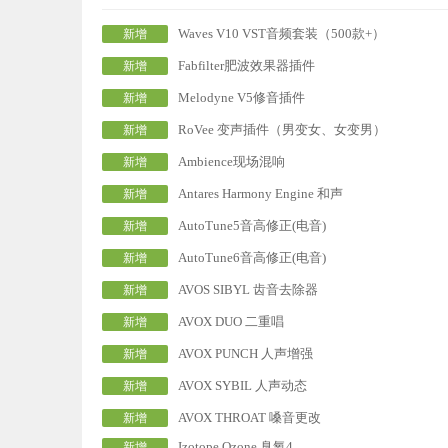
Waves V10 VST音频套装（500款+）
新增
Fabfilter肥波效果器插件
新增
Melodyne V5修音插件
新增
RoVee 变声插件（男变女、女变男）
新增
Ambience现场混响
新增
Antares Harmony Engine 和声
新增
AutoTune5音高修正(电音)
新增
AutoTune6音高修正(电音)
新增
AVOS SIBYL 齿音去除器
新增
AVOX DUO 二重唱
新增
AVOX PUNCH 人声增强
新增
AVOX SYBIL 人声动态
新增
AVOX THROAT 嗓音更改
新增
Izotope Ozone 臭氧4
新增