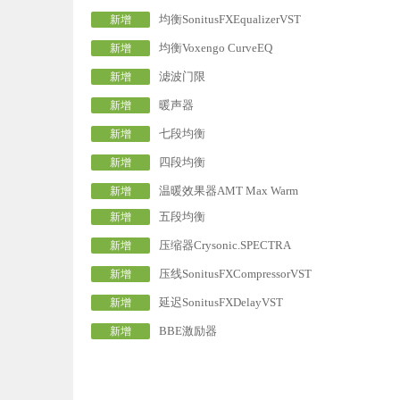
均衡SonitusFXEqualizerVST
新增
均衡Voxengo CurveEQ
新增
滤波门限
新增
暖声器
新增
七段均衡
新增
四段均衡
新增
温暖效果器AMT Max Warm
新增
五段均衡
新增
压缩器Crysonic.SPECTRA
新增
压线SonitusFXCompressorVST
新增
延迟SonitusFXDelayVST
新增
BBE激励器
新增