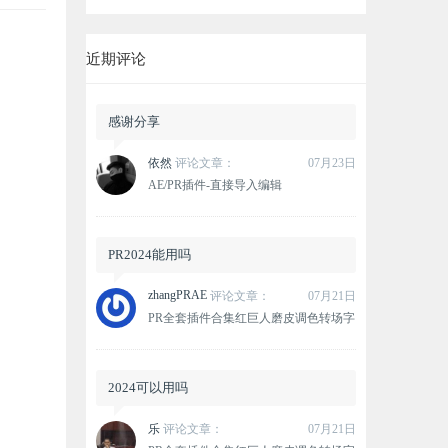
近期评论
感谢分享
依然
评论文章：
07月23日
AE/PR插件-直接导入编辑
MKV/MOV/FLV格式素材视频解码器
Influx v1.2.2 Mac苹果版兼容M1M2
PR2024能用吗
zhangPRAE
评论文章：
07月21日
PR全套插件合集红巨人磨皮调色转场字
幕光效抠像降噪效果特效WIN一键安装
包
2024可以用吗
乐
评论文章：
07月21日