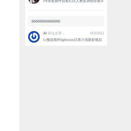
PR全套插件合集红巨人磨皮调色转场字
幕光效抠像降噪效果特效WIN一键安装
包
66666666666666
du
评论文章：
06月09日
Lr预设插件lightroom日系小清新影视后
期调色LUTS上万款预设一键安装包
感谢分享！
Heartless9506
评论文章：
09月06日
AE/PR插件-直接导入编辑
MKV/MOV/FLV格式素材视频解码器
Influx v1.3.0 Win/Mac