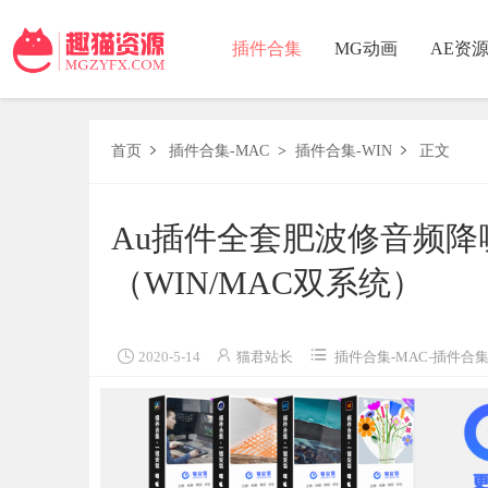
插件合集
MG动画
AE资
首页
插件合集-MAC
>
插件合集-WIN
正文


Au插件全套肥波修音频降噪
（WIN/MAC双系统）



2020-5-14
猫君站长
插件合集-MAC
-
插件合集-