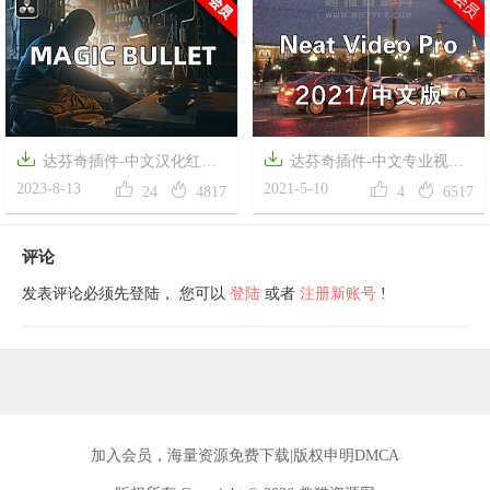
新）
Video 4.2.3 一键安装版


达芬奇插件-中文汉化红巨
达芬奇插件-中文专业视频




人降噪磨皮美颜调色套装
2023-8-13
画面降噪插件 Neat Video Pro
2021-5-10
24
4817
4
6517
Magic Bullet v2023.2.1
5.4.1 for DaVinci Resolve + 基础
Looks/Colorista/Mojo
使用教程
评论
发表评论必须先登陆， 您可以
登陆
或者
注册新账号
!
加入会员
，海量资源免费下载|
版权申明DMCA