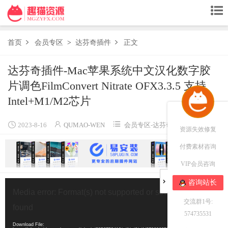
首页
会员专区
>
达芬奇插件
正文


达芬奇插件-Mac苹果系统中文汉化数字胶
片调色FilmConvert Nitrate OFX3.3.5 支持
Intel+M1/M2芯片




2023-8-16
QUMAO-WEN
会员专区
-
达芬奇插件
4713
资源失效修复
付费素材咨询
VIP会员咨询
视
咨询站长
频
Media error: Format(s) not supported or source(s) not
播
交流群1号:
found
放
574735531
器
Download File: