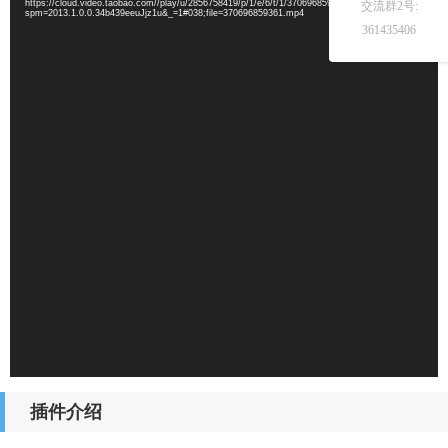
https://cloud.video.taobao.com//play/u/2856758419/p/1/e/6/t/1/370696859361.mp4?
交流群2号:
spm=2013.1.0.0.34b439eeuJjz1u&_=1#038;file=370696859361.mp4
361435406
插件介绍