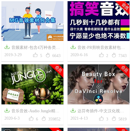


音频素材-包含4万种各类
音效-PR剪映音效素材包抖




MG类型的音效集合包总大小
2019-3-29
音快手搞笑段子火山短视频背
2020-6-16
5
6643
2
7343
8GB
景音乐综艺节目音效包


音乐音效-Audio Jungle精选
达芬奇插件-中文汉化视频




企业宣传专题片头音乐AE模板
2020-6-3
人像智能磨皮美容插件美颜盒
2021-4-13
6
359852
3
5819
常用配乐合集包（永久免费更
Digital Anarchy Beauty Box