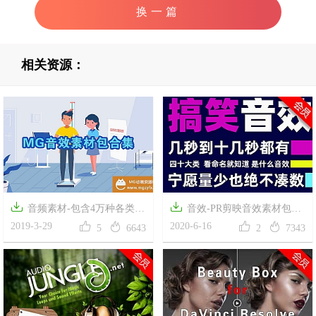
换一篇
相关资源：


音频素材-包含4万种各类
音效-PR剪映音效素材包抖




MG类型的音效集合包总大小
2019-3-29
音快手搞笑段子火山短视频背
2020-6-16
5
6643
2
7343
8GB
景音乐综艺节目音效包