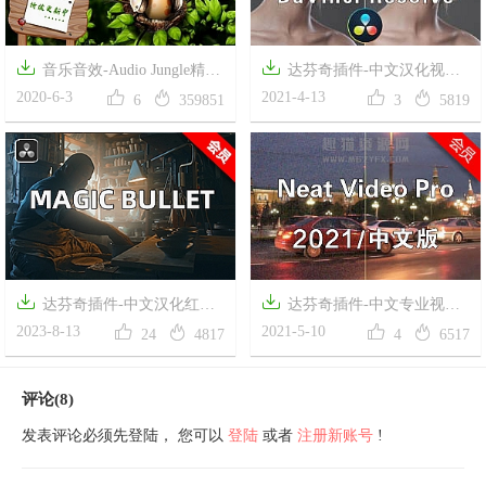


音乐音效-Audio Jungle精选
达芬奇插件-中文汉化视频




企业宣传专题片头音乐AE模板
2020-6-3
人像智能磨皮美容插件美颜盒
2021-4-13
6
359851
3
5819
常用配乐合集包（永久免费更
Digital Anarchy Beauty Box
新）
Video 4.2.3 一键安装版


达芬奇插件-中文汉化红巨
达芬奇插件-中文专业视频




人降噪磨皮美颜调色套装
2023-8-13
画面降噪插件 Neat Video Pro
2021-5-10
24
4817
4
6517
Magic Bullet v2023.2.1
5.4.1 for DaVinci Resolve + 基础
Looks/Colorista/Mojo
使用教程
评论(8)
发表评论必须先登陆， 您可以
登陆
或者
注册新账号
!