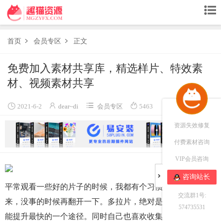
首页
会员专区
正文


免费加入素材共享库，精选样片、特效素
材、视频素材共享




2021-6-2
dear~di
会员专区
5463
资源失效修复
付费素材咨询
VIP会员咨询
咨询站长
平常观看一些好的片子的时候，我都有个习惯把它下载下
交流群1号:
来，没事的时候再翻开一下。多拉片，绝对是你视频制作技
574735531
能提升最快的一个途径。同时自己也喜欢收集、制作特效素